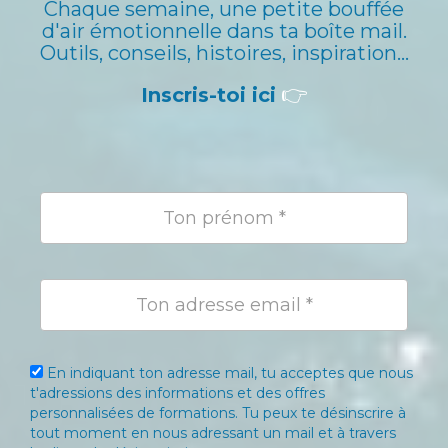
Chaque semaine, une petite bouffée
d'air émotionnelle dans ta boîte mail.
Outils, conseils, histoires, inspiration...
👉
Inscris-toi ici
En indiquant ton adresse mail, tu acceptes que nous
t'adressions des informations et des offres
personnalisées de formations. Tu peux te désinscrire à
tout moment en nous adressant un mail et à travers