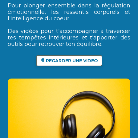
Pour plonger ensemble dans la régulation
émotionnelle, les ressentis corporels et
l'intelligence du coeur.
Des vidéos pour t'accompagner à traverser
tes tempêtes intérieures et t'apporter des
outils pour retrouver ton équilibre.
🎥
REGARDER UNE VIDEO